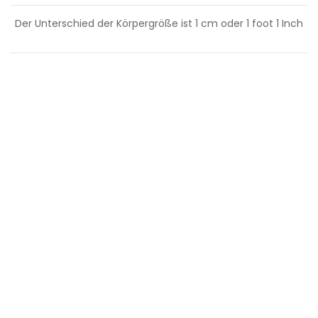
Der Unterschied der Körpergröße ist
1
cm oder
1
foot
1
Inch