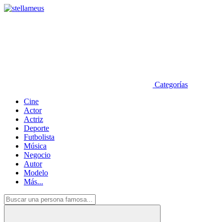
Categorías
Cine
Actor
Actriz
Deporte
Futbolista
Música
Negocio
Autor
Modelo
Más...