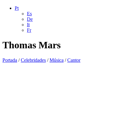
Pt
Es
De
It
Fr
Thomas Mars
Portada
/
Celebridades
/
Música
/
Cantor