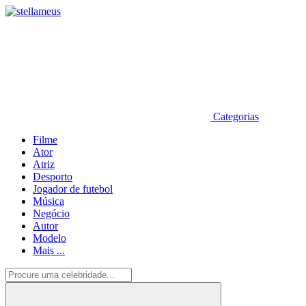
Categorias
Filme
Ator
Atriz
Desporto
Jogador de futebol
Música
Negócio
Autor
Modelo
Mais ...