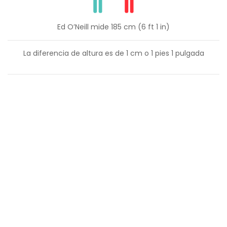
Ed O’Neill mide 185 cm (6 ft 1 in)
La diferencia de altura es de
1
cm o
1
pies
1
pulgada