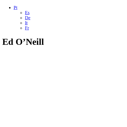
Pt
Es
De
It
Fr
Ed O’Neill