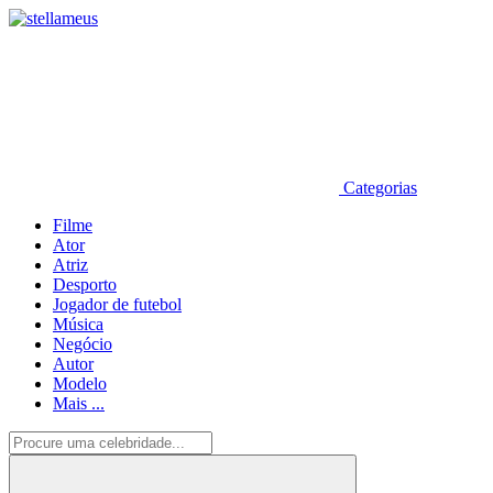
Categorias
Filme
Ator
Atriz
Desporto
Jogador de futebol
Música
Negócio
Autor
Modelo
Mais ...