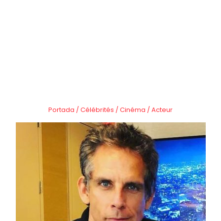
Portada
/
Célébrités
/
Cinéma
/
Acteur