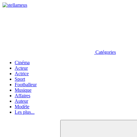
Catégories
Cinéma
Acteur
Actrice
Sport
Footballeur
Musique
Affaires
Auteur
Modèle
Les plus...