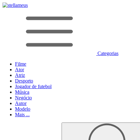
Categorias
Filme
Ator
Atriz
Desporto
Jogador de futebol
Música
Negócio
Autor
Modelo
Mais ...