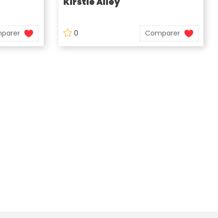
Kirstie Alley
parer
0
Comparer