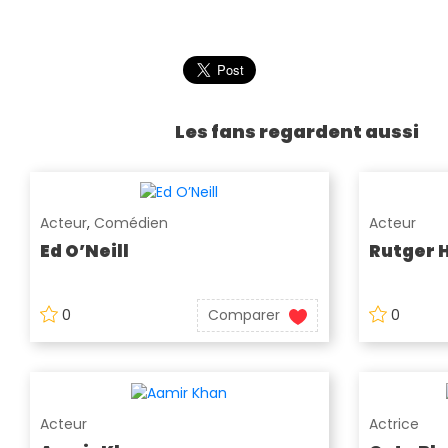
Les fans regardent aussi
Acteur
,
Comédien
Acteur
Ed O’Neill
Rutger 
0
Comparer
0
Acteur
Actrice