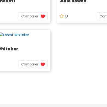
anchett
Julie Bowen
Comparer
10
Com
Whitaker
Comparer