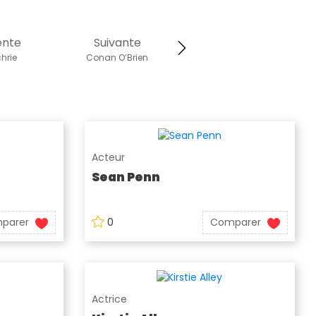
ente
Suivante
hrie
Conan O’Brien
Acteur
Sean Penn
parer
0
Comparer
Actrice