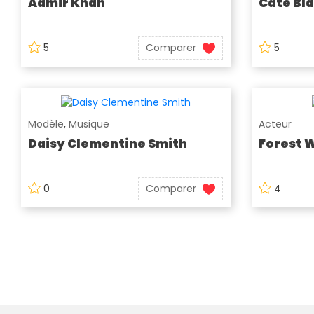
Aamir Khan
Cate Bl
5
Comparer
5
Modèle
,
Musique
Acteur
Daisy Clementine Smith
Forest 
0
Comparer
4