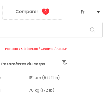
Comparer
Fr
0
Portada
/
Célébrités
/
Cinéma
/
Acteur
Paramètres du corps
e
181 cm (5 ft 11 in)
s
78 kg (172 lb)