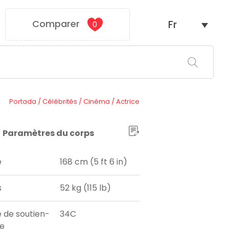
Comparer
Fr
0
Portada
/
Célébrités
/
Cinéma
/
Actrice
Paramètres du corps
e
168 cm (5 ft 6 in)
s
52 kg (115 lb)
e de soutien-
34C
e