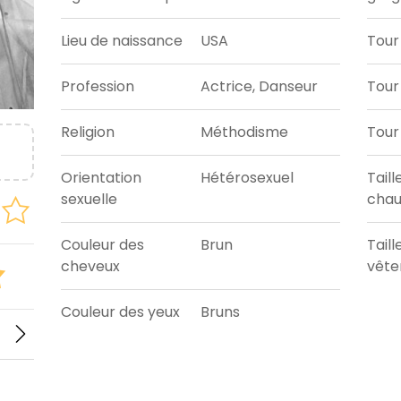
Lieu de naissance
USA
Tour
Profession
Actrice, Danseur
Tour 
Religion
Méthodisme
Tour
Orientation
Hétérosexuel
Taill
sexuelle
chau
Couleur des
Brun
Taill
cheveux
vêt
Couleur des yeux
Bruns