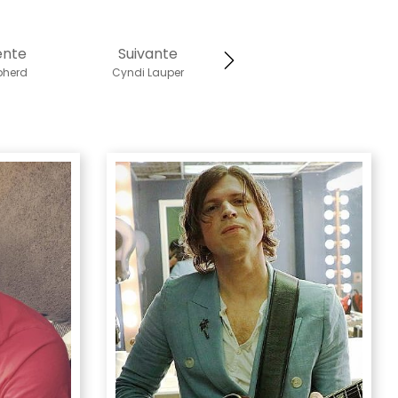
ente
Suivante
pherd
Cyndi Lauper