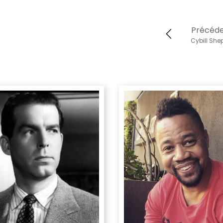
Précéd
Cybill She