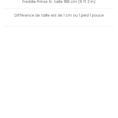
Freddie Prinze Sr. taille 188 cm (6 ft 2 in)
Différence de taille est de
1
cm ou
1
pied
1
pouce