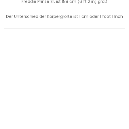
Freddie Prinze Sr. ist 188 cm (6 ft 2 in) groß
Der Unterschied der Körpergröße ist
1
cm oder
1
foot
1
Inch