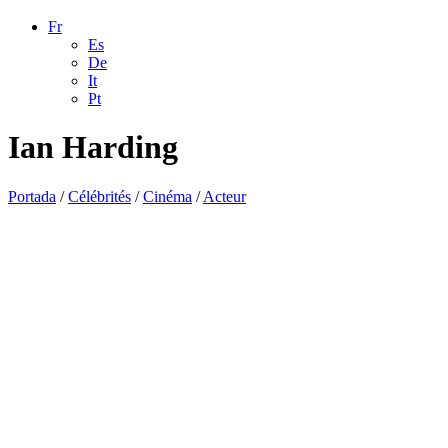
Fr
Es
De
It
Pt
Ian Harding
Portada
/
Célébrités
/
Cinéma
/
Acteur