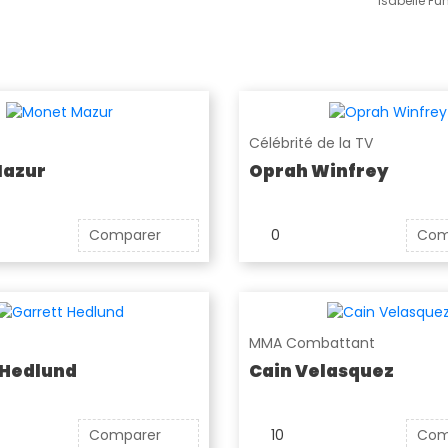
Isabelle F
Célébrité de la TV
Mazur
Oprah Winfrey
Comparer
0
Com
MMA Combattant
 Hedlund
Cain Velasquez
Comparer
10
Com