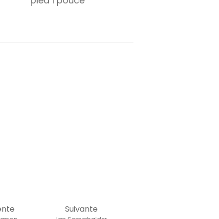
pied
1
pouce
ente
Suivante