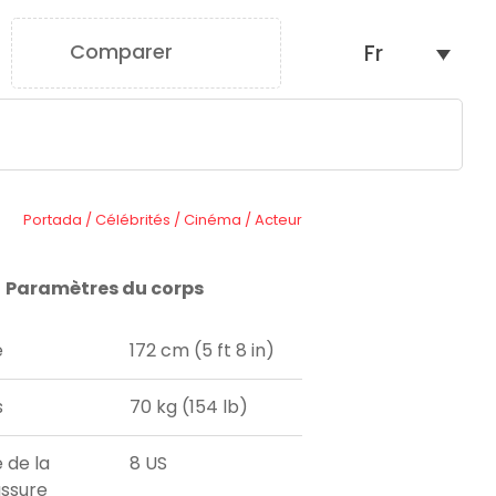
Comparer
Fr
0
Portada
/
Célébrités
/
Cinéma
/
Acteur
Paramètres du corps
e
172 cm (5 ft 8 in)
s
70 kg (154 lb)
e de la
8 US
ssure