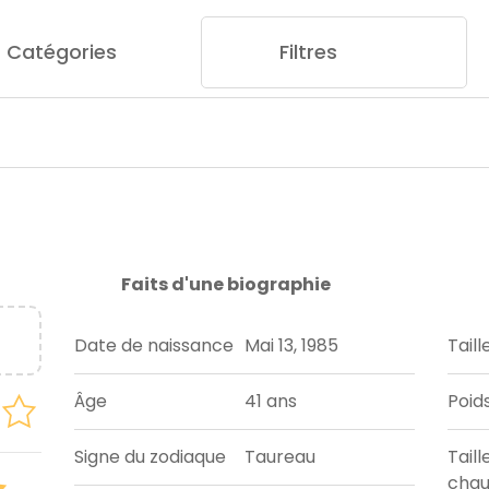
Catégories
Filtres
Faits d'une biographie
Date de naissance
Mai 13, 1985
Taill
Âge
41 ans
Poid
Signe du zodiaque
Taureau
Taill
chau