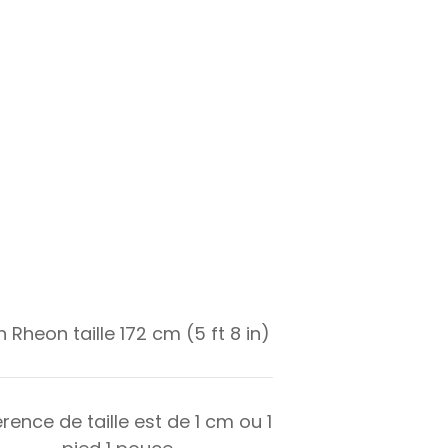
 Rheon taille 172 cm (5 ft 8 in)
érence de taille est de
1
cm ou
1