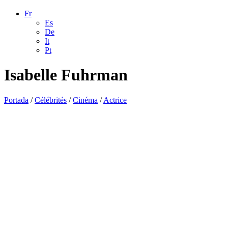
Fr
Es
De
It
Pt
Isabelle Fuhrman
Portada
/
Célébrités
/
Cinéma
/
Actrice