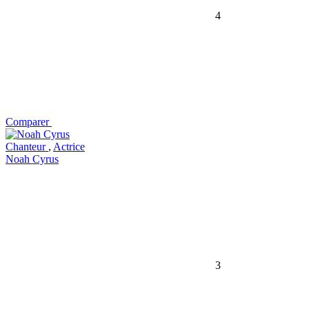
4
Comparer
Chanteur
,
Actrice
Noah Cyrus
3