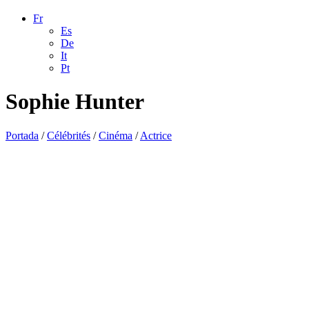
Fr
Es
De
It
Pt
Sophie Hunter
Portada
/
Célébrités
/
Cinéma
/
Actrice