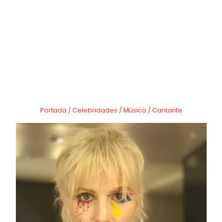
Portada
/
Celebridades
/
Música
/
Cantante