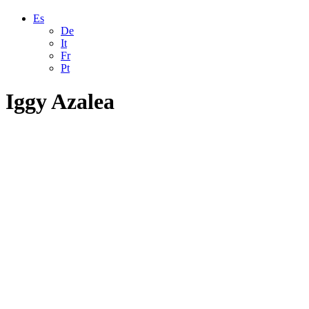
Es
De
It
Fr
Pt
Iggy Azalea