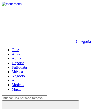
Categorías
Cine
Actor
Actriz
Deporte
Futbolista
Música
Negocio
Autor
Modelo
Más...