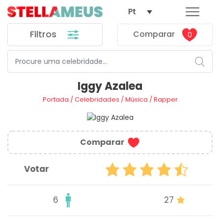
Pt
Filtros
Comparar
0
Iggy Azalea
Portada
/
Celebridades
/
Música
/
Rapper
Comparar
Votar
6
27