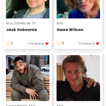
Ator
,
Estrela de TV
Ator
Jack Osbourne
Owen Wilson
2
0
Comparar
Comparar
Comediante
,
Ator
Ator