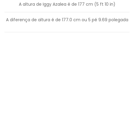
A altura de Iggy Azalea é de 177 cm (5 ft 10 in)
A diferença de altura é de
177.0
cm ou
5
pé
9.69
polegada