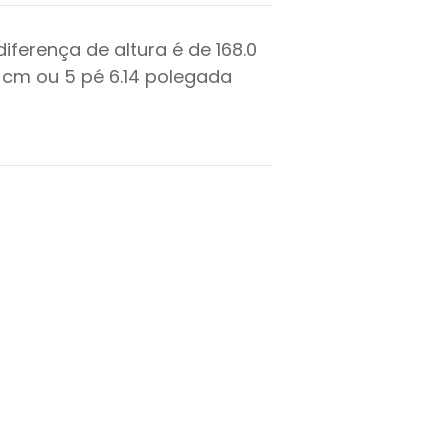
diferença de altura é de
168.0
cm ou
5
pé
6.14
polegada