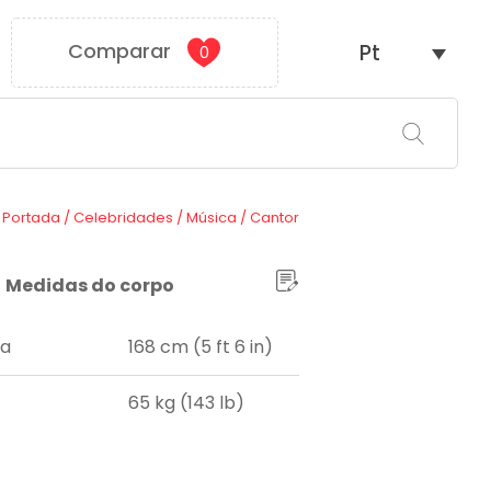
Comparar
Pt
0
Portada
/
Celebridades
/
Música
/
Cantor
Medidas do corpo
ra
168 cm (5 ft 6 in)
65 kg (143 lb)