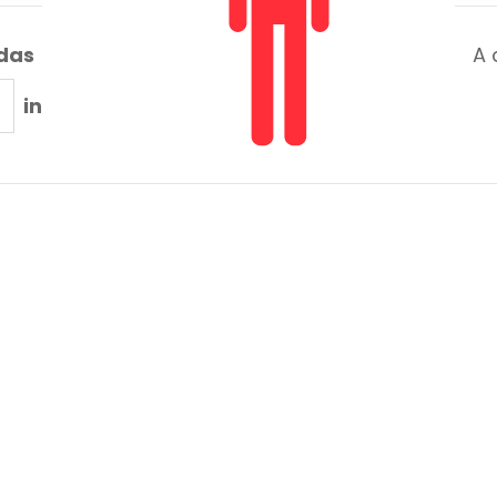
adas
A 
in