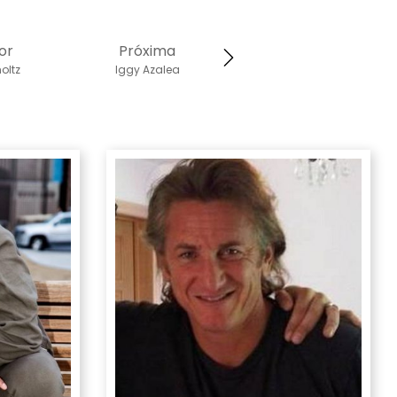
or
Próxima
holtz
Iggy Azalea