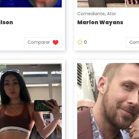
Comediante
,
Ator
lson
Marlon Wayans
Comparar
0
Com