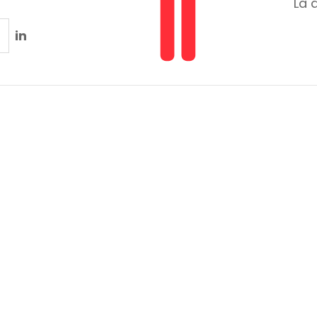
La 
in