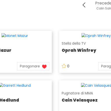
Preced
Colin Sa
Stella della TV
Mazur
Oprah Winfrey
Paragonare
0
Para
Pugnatore di MMA
 Hedlund
Cain Velasquez