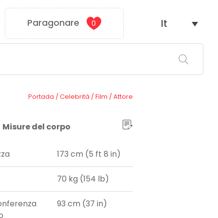
Paragonare
It
0
Portada
/
Celebrità
/
Film
/
Attore
Misure del corpo
zza
173 cm (5 ft 8 in)
70 kg (154 lb)
onferenza
93 cm (37 in)
o