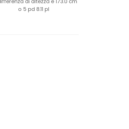
differenza di altezza è
173.0
cm
o
5
pd
8.11
pl