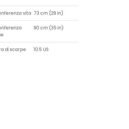
onferenza vita
73 cm (29 in)
onferenza
90 cm (35 in)
he
ra di scarpe
10.5 US