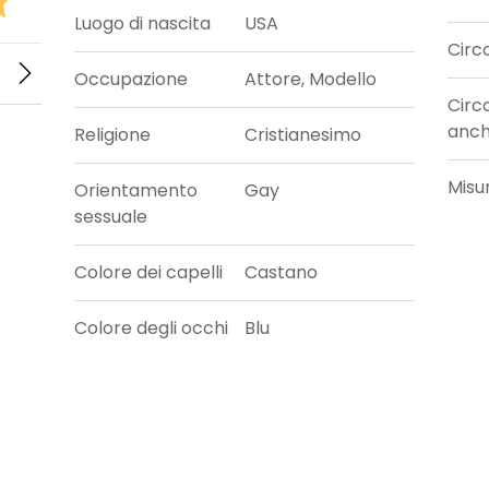
Luogo di nascita
USA
Circ
Occupazione
Attore, Modello
Circ
anc
Religione
Cristianesimo
Misu
Orientamento
Gay
sessuale
Colore dei capelli
Castano
Colore degli occhi
Blu