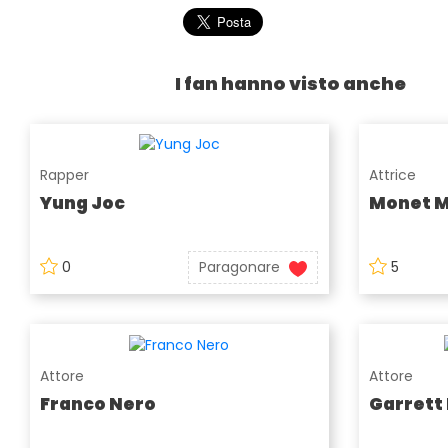
I fan hanno visto anche
Rapper
Attrice
Yung Joc
Monet 
0
Paragonare
5
Attore
Attore
Franco Nero
Garrett