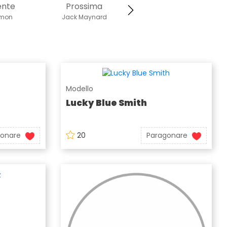
ente
Prossima
lmon
Jack Maynard
Modello
Lucky Blue Smith
gonare
20
Paragonare