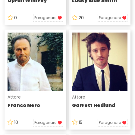
Oprah Winfrey
Lucky Blue Smith
0
20
Paragonare
Paragonare
Attore
Attore
Franco Nero
Garrett Hedlund
10
15
Paragonare
Paragonare