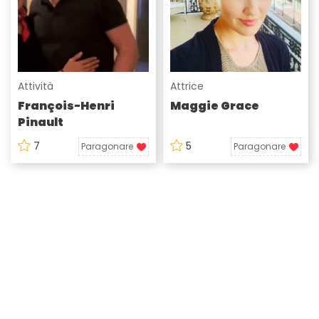
Attività
Attrice
François-Henri
Maggie Grace
Pinault
7
5
Paragonare
Paragonare