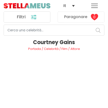
It
Filtri
Paragonare
0
Courtney Gains
Portada
/
Celebrità
/
Film
/
Attore