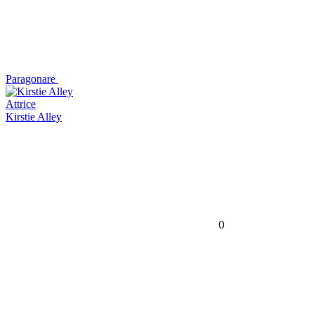
Paragonare
Attrice
Kirstie Alley
0