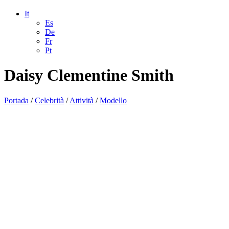
It
Es
De
Fr
Pt
Daisy Clementine Smith
Portada
/
Celebrità
/
Attività
/
Modello