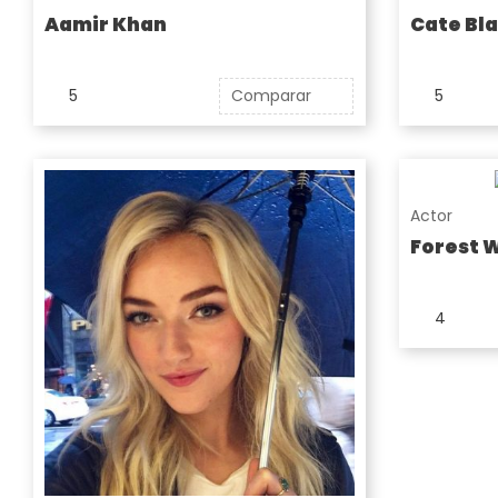
Aamir Khan
Cate Bl
5
Comparar
5
Actor
Forest 
4