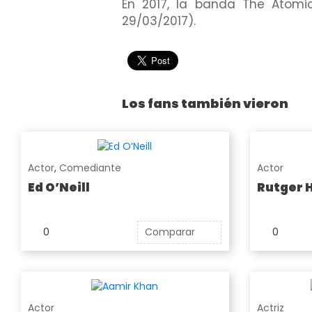
En 2017, la banda The Atomics
29/03/2017).
Los fans también vieron
Actor
,
Comediante
Actor
Ed O’Neill
Rutger 
0
Comparar
0
Actor
Actriz