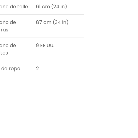
ño de talle
61 cm (24 in)
año de
87 cm (34 in)
ras
año de
9 EE.UU.
tos
a de ropa
2