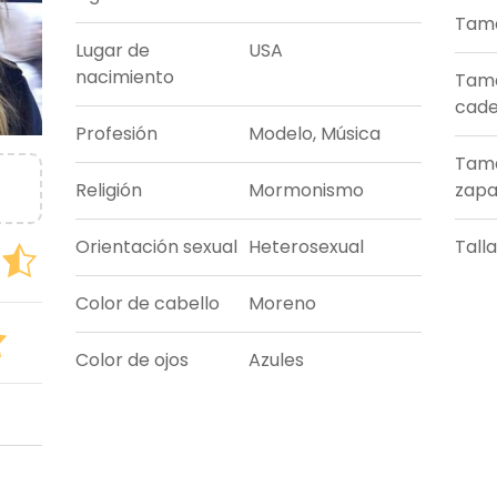
Tama
Lugar de
USA
nacimiento
Tam
cade
Profesión
Modelo, Música
Tam
Religión
Mormonismo
zapa
Orientación sexual
Heterosexual
Tall
Color de cabello
Moreno
Color de ojos
Azules