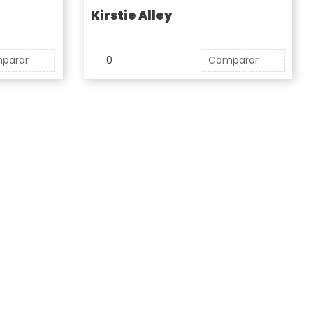
Kirstie Alley
parar
0
Comparar