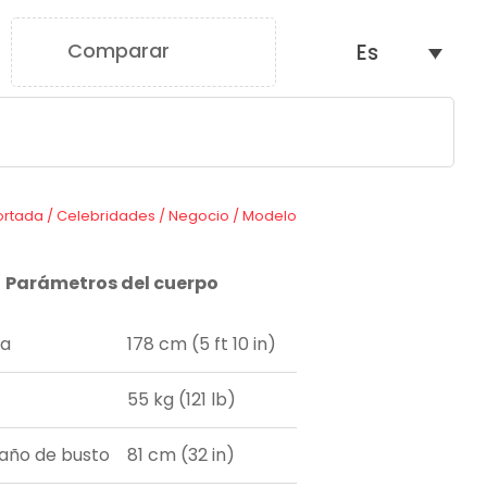
Comparar
Es
0
ortada
/
Celebridades
/
Negocio
/
Modelo
Parámetros del cuerpo
ra
178 cm (5 ft 10 in)
55 kg (121 lb)
ño de busto
81 cm (32 in)