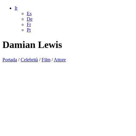
It
Es
De
Fr
Pt
Damian Lewis
Portada
/
Celebrità
/
Film
/
Attore