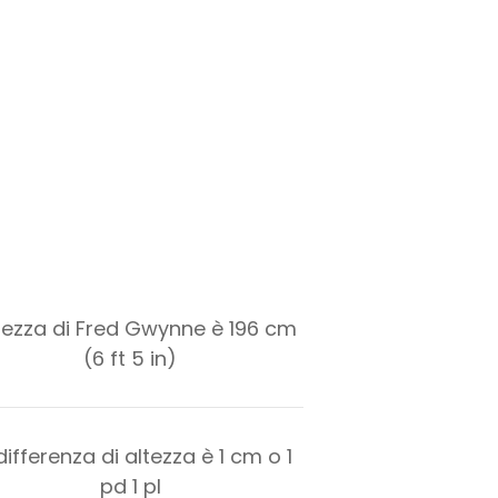
ltezza di Fred Gwynne è 196 cm
(6 ft 5 in)
differenza di altezza è
1
cm o
1
pd
1
pl