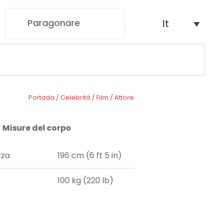
Paragonare
It
0
Portada
/
Celebrità
/
Film
/
Attore
Misure del corpo
zza
196 cm (6 ft 5 in)
100 kg (220 lb)