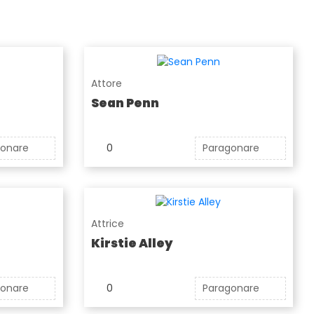
Attore
Sean Penn
gonare
0
Paragonare
Attrice
Kirstie Alley
gonare
0
Paragonare