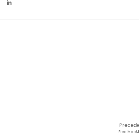
in
Preced
Fred MacM