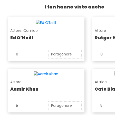
I fan hanno visto anche
Attore
,
Comico
Attore
Ed O’Neill
Rutger 
0
Paragonare
0
Attore
Attrice
Aamir Khan
Cate Bl
5
Paragonare
5