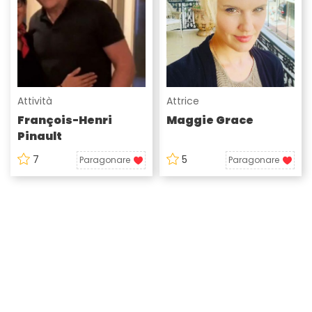
Attività
Attrice
François-Henri
Maggie Grace
Pinault
7
5
Paragonare
Paragonare