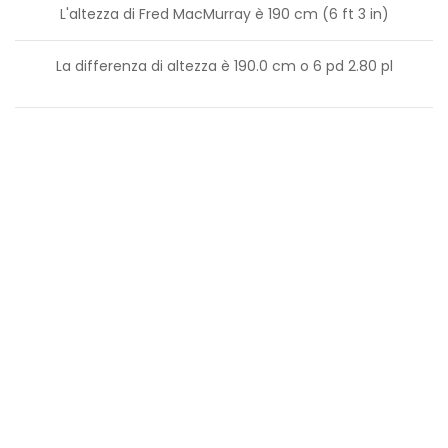
L'altezza di Fred MacMurray è 190 cm (6 ft 3 in)
La differenza di altezza è
190.0
cm o
6
pd
2.80
pl