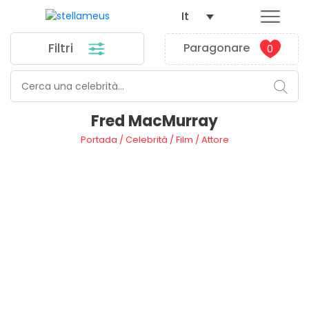
It
Filtri
Paragonare
0
Fred MacMurray
Portada
/
Celebrità
/
Film
/
Attore