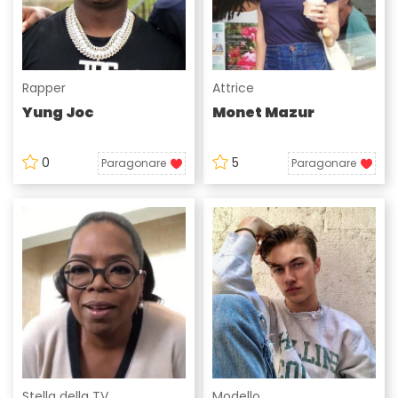
Rapper
Attrice
Yung Joc
Monet Mazur
0
5
Paragonare
Paragonare
Stella della TV
Modello