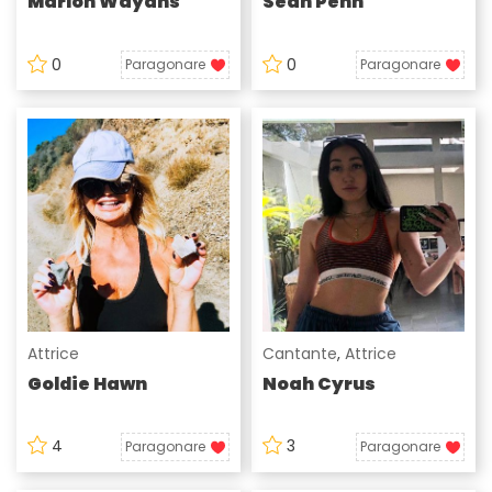
Marlon Wayans
Sean Penn
0
0
Paragonare
Paragonare
Attrice
Cantante
,
Attrice
Goldie Hawn
Noah Cyrus
4
3
Paragonare
Paragonare