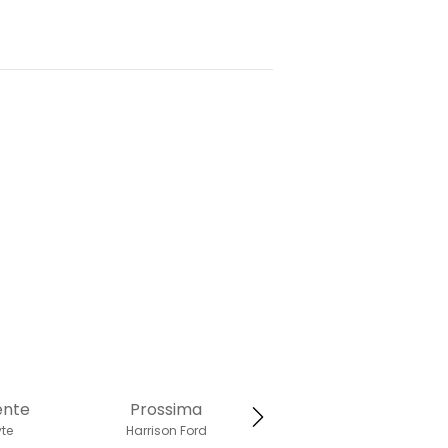
ente
Prossima
te
Harrison Ford