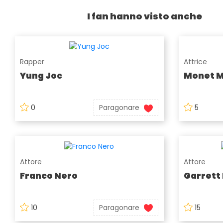
I fan hanno visto anche
Rapper
Attrice
Yung Joc
Monet 
0
Paragonare
5
Attore
Attore
Franco Nero
Garrett
10
Paragonare
15