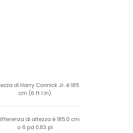
ltezza di Harry Connick Jr. è 185
cm (6 ft 1 in)
differenza di altezza è
185.0
cm
o
6
pd
0.83
pl