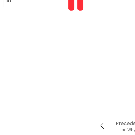
Preced
Ian Why