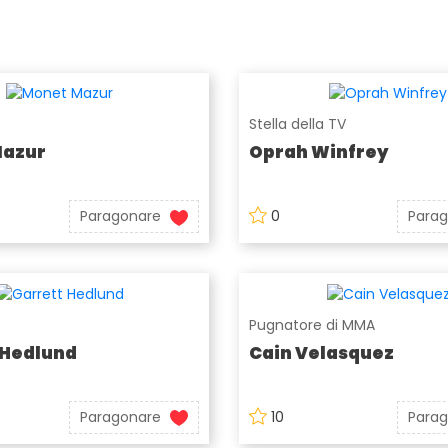
Stella della TV
Mazur
Oprah Winfrey
Paragonare
0
Para
Pugnatore di MMA
 Hedlund
Cain Velasquez
Paragonare
10
Para