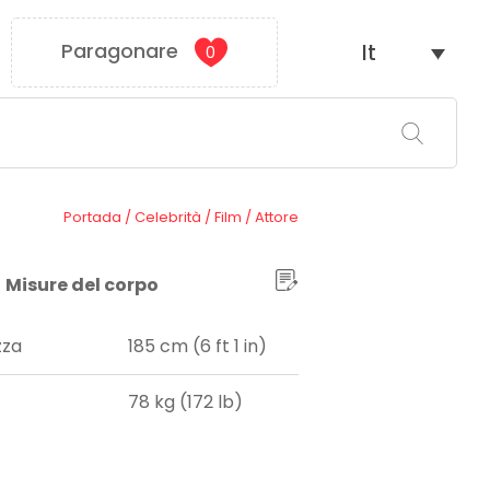
Paragonare
It
0
Portada
/
Celebrità
/
Film
/
Attore
Misure del corpo
zza
185 cm (6 ft 1 in)
78 kg (172 lb)