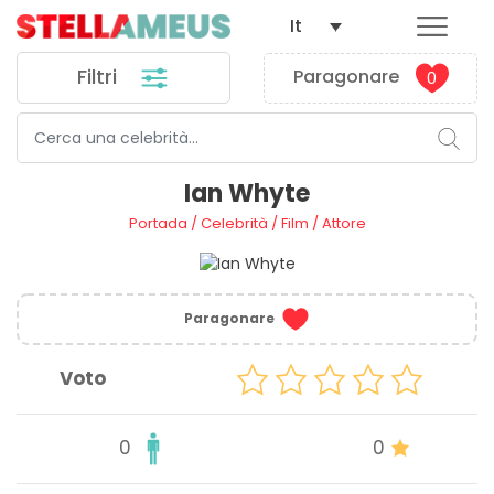
It
Filtri
Paragonare
0
Ian Whyte
Portada
/
Celebrità
/
Film
/
Attore
Paragonare
Voto
0
0