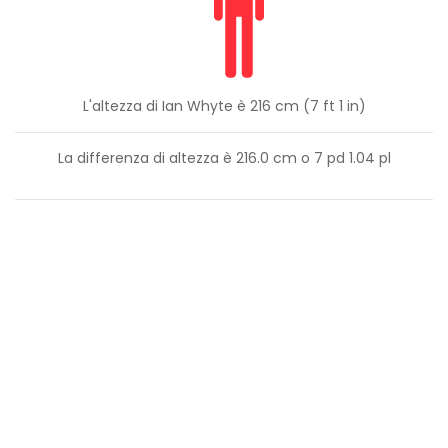
L'altezza di Ian Whyte è 216 cm (7 ft 1 in)
La differenza di altezza è
216.0
cm o
7
pd
1.04
pl