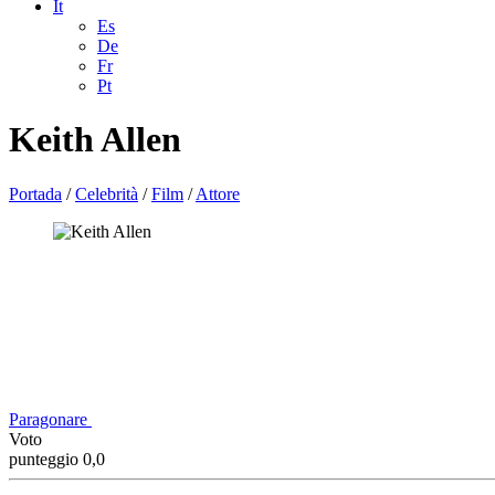
It
Es
De
Fr
Pt
Keith Allen
Portada
/
Celebrità
/
Film
/
Attore
Paragonare
Voto
punteggio 0,0