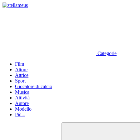
Categorie
Film
Attore
Attrice
Sport
Giocatore di calcio
Musica
Attività
Autore
Modello
Più...