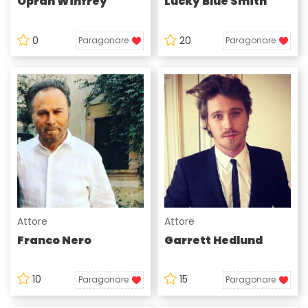
Oprah Winfrey
Lucky Blue Smith
0
20
Paragonare
Paragonare
Attore
Attore
Franco Nero
Garrett Hedlund
10
15
Paragonare
Paragonare