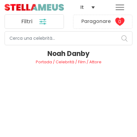
It
Filtri
Paragonare
0
Noah Danby
Portada
/
Celebrità
/
Film
/
Attore