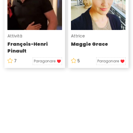
Attività
Attrice
François-Henri
Maggie Grace
Pinault
7
5
Paragonare
Paragonare