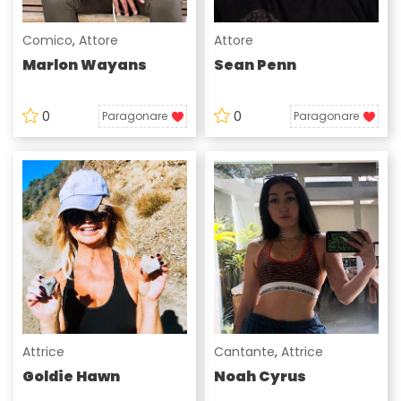
Comico
,
Attore
Attore
Marlon Wayans
Sean Penn
0
0
Paragonare
Paragonare
Attrice
Cantante
,
Attrice
Goldie Hawn
Noah Cyrus