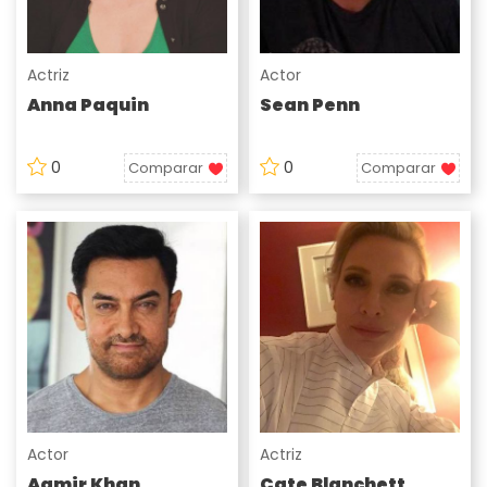
Actriz
Actor
Anna Paquin
Sean Penn
0
0
Comparar
Comparar
Actor
Actriz
Aamir Khan
Cate Blanchett