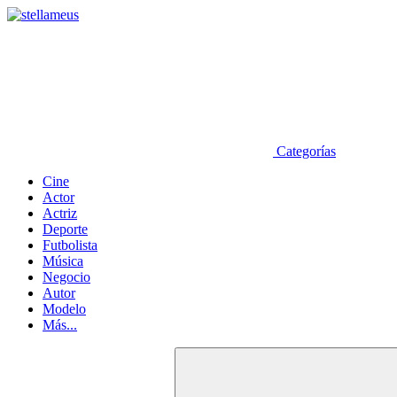
Categorías
Cine
Actor
Actriz
Deporte
Futbolista
Música
Negocio
Autor
Modelo
Más...