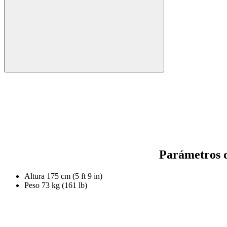
Parámetros d
Altura
175 cm (5 ft 9 in)
Peso
73 kg (161 lb)