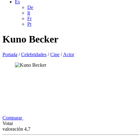
Es
De
It
Fr
Pt
Kuno Becker
Portada
/
Celebridades
/
Cine
/
Actor
Comparar
Votar
valoración 4,7