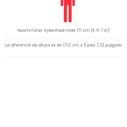
Naomi Foner Gyllenhaal mide 171 cm (5 ft 7 in)
La diferencia de altura es de
171.0
cm o
5
pies
7.32
pulgada