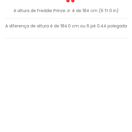
A altura de Freddie Prinze Jr. é de 184 cm (6 ft 0 in)
A diferença de altura é de
184.0
cm ou
6
pé
0.44
polegada