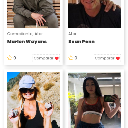
Comediante
,
Ator
Ator
Marlon Wayans
Sean Penn
0
0
Comparar
Comparar