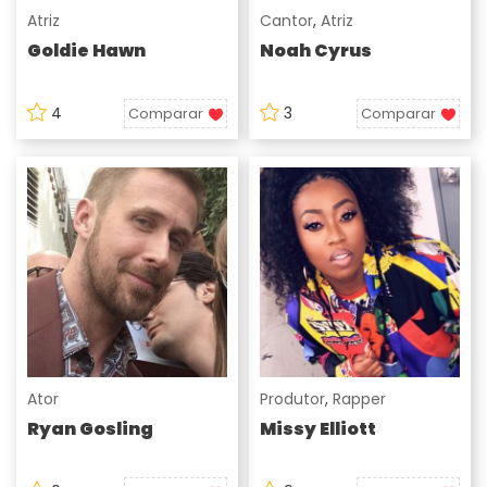
Atriz
Cantor
,
Atriz
Goldie Hawn
Noah Cyrus
4
3
Comparar
Comparar
Ator
Produtor
,
Rapper
Ryan Gosling
Missy Elliott