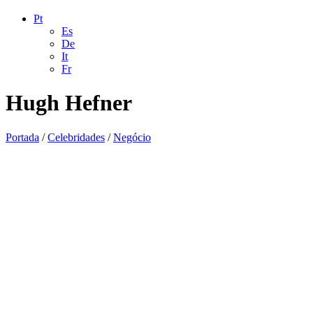
Pt
Es
De
It
Fr
Hugh Hefner
Portada
/
Celebridades
/
Negócio