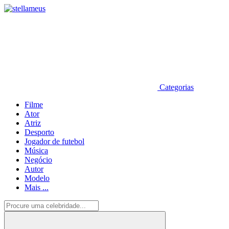
Categorias
Filme
Ator
Atriz
Desporto
Jogador de futebol
Música
Negócio
Autor
Modelo
Mais ...