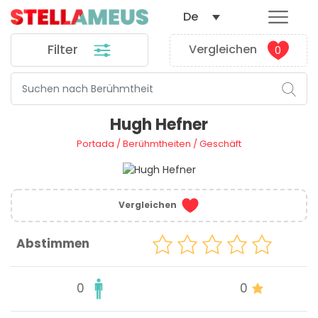
De
Filter
Vergleichen
0
Hugh Hefner
Portada
/
Berühmtheiten
/
Geschäft
Vergleichen
Abstimmen
0
0