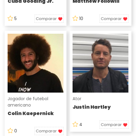
Cuba Gooding Jr.
Matthew Followill
5
10
Comparar
Comparar
Jogador de futebol
Ator
americano
Justin Hartley
Colin Kaepernick
4
Comparar
0
Comparar