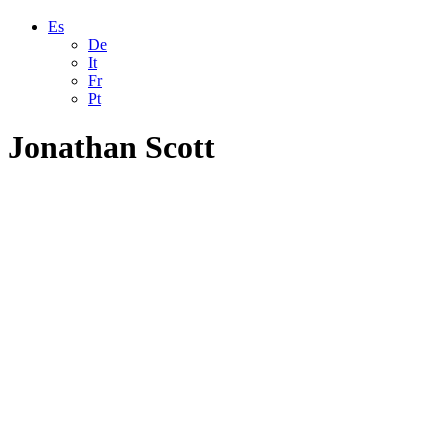
Es
De
It
Fr
Pt
Jonathan Scott