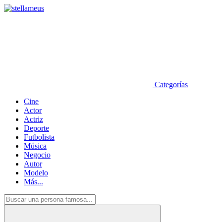
Categorías
Cine
Actor
Actriz
Deporte
Futbolista
Música
Negocio
Autor
Modelo
Más...