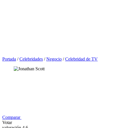
Portada
/
Celebridades
/
Negocio
/
Celebridad de TV
Comparar
Votar
valoración 4,6