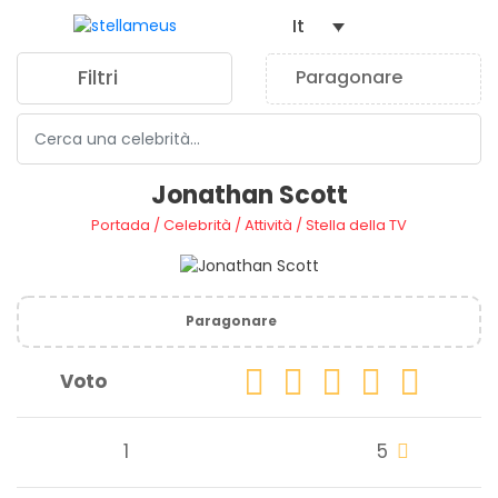
It
Filtri
Paragonare
0
Jonathan Scott
Portada
/
Celebrità
/
Attività
/
Stella della TV
Paragonare
Voto
1
5