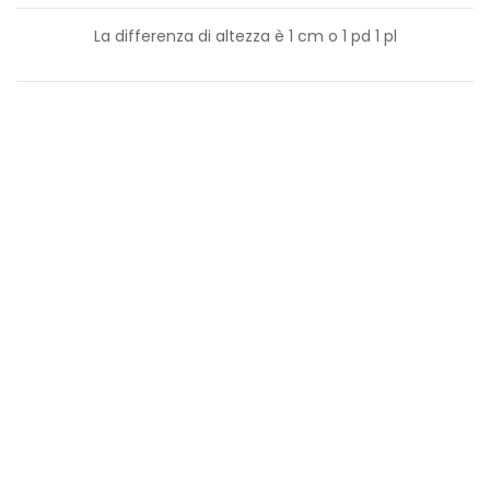
La differenza di altezza è
1
cm o
1
pd
1
pl