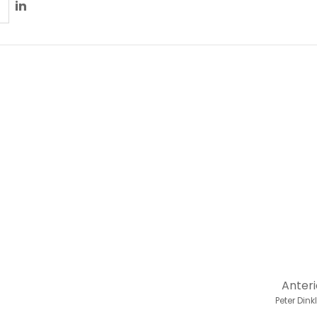
in
Anteri
Peter Din