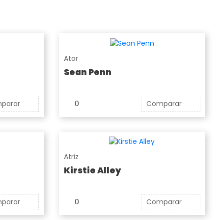
Ator
Sean Penn
parar
0
Comparar
Atriz
Kirstie Alley
parar
0
Comparar