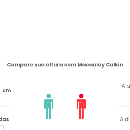
Compare sua altura com Macaulay Culkin
A a
cm
adas
A d