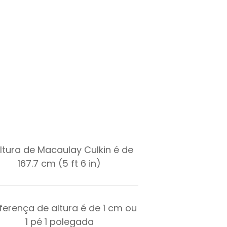
ltura de Macaulay Culkin é de
167.7 cm (5 ft 6 in)
iferença de altura é de
1
cm ou
1
pé
1
polegada