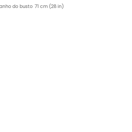
nho do busto
71 cm (28 in)