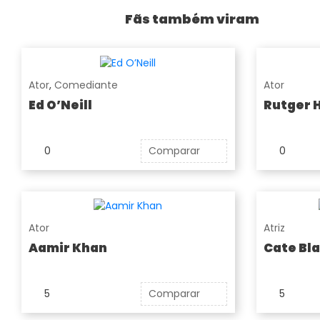
Fãs também viram
Ator
,
Comediante
Ator
Ed O’Neill
Rutger 
0
Comparar
0
Ator
Atriz
Aamir Khan
Cate Bl
5
Comparar
5