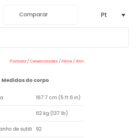
Comparar
Pt
0
Portada
/
Celebridades
/
Filme
/
Ator
Medidas do corpo
ra
167.7 cm (5 ft 6 in)
62 kg (137 lb)
nho de sutiã
92