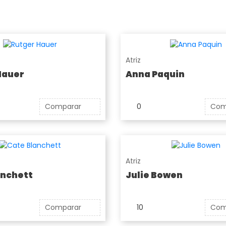
Atriz
Hauer
Anna Paquin
Comparar
0
Com
Atriz
anchett
Julie Bowen
Comparar
10
Com