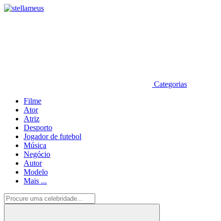
Categorias
Filme
Ator
Atriz
Desporto
Jogador de futebol
Música
Negócio
Autor
Modelo
Mais ...