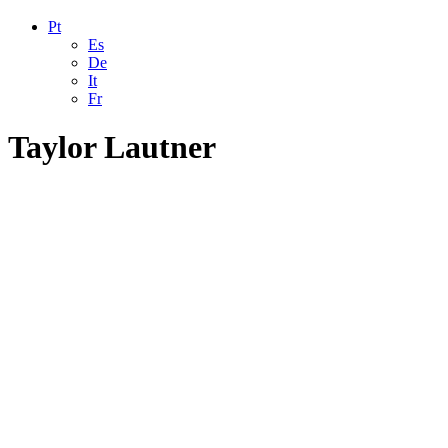
Pt
Es
De
It
Fr
Taylor Lautner