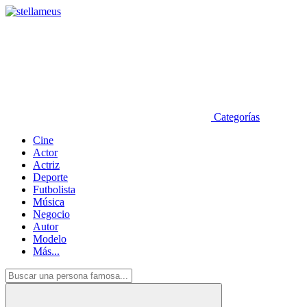
Categorías
Cine
Actor
Actriz
Deporte
Futbolista
Música
Negocio
Autor
Modelo
Más...