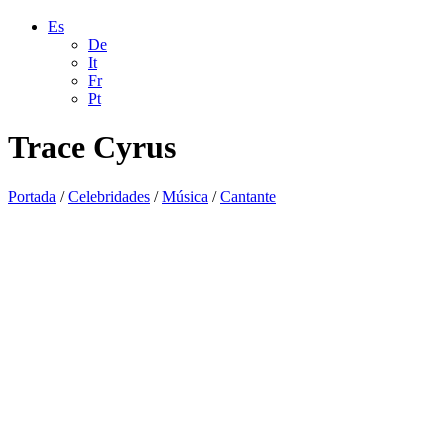
Es
De
It
Fr
Pt
Trace Cyrus
Portada
/
Celebridades
/
Música
/
Cantante