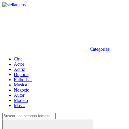
Categorías
Cine
Actor
Actriz
Deporte
Futbolista
Música
Negocio
Autor
Modelo
Más...