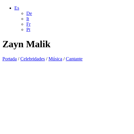
Es
De
It
Fr
Pt
Zayn Malik
Portada
/
Celebridades
/
Música
/
Cantante