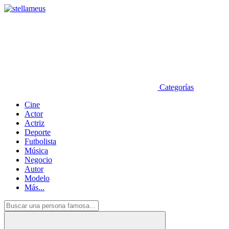
Categorías
Cine
Actor
Actriz
Deporte
Futbolista
Música
Negocio
Autor
Modelo
Más...