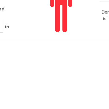
nd
Der
is
in