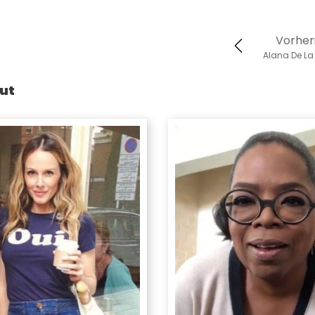
Vorher
Alana De La
ut