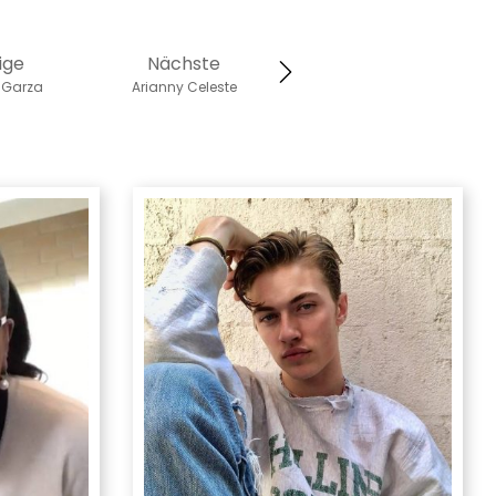
ige
Nächste
 Garza
Arianny Celeste