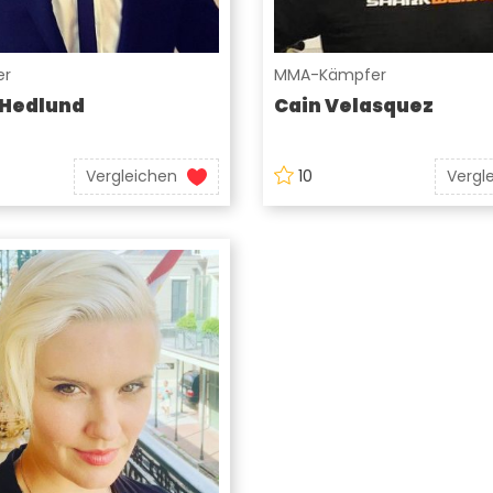
er
MMA-Kämpfer
 Hedlund
Cain Velasquez
Vergleichen
10
Vergl