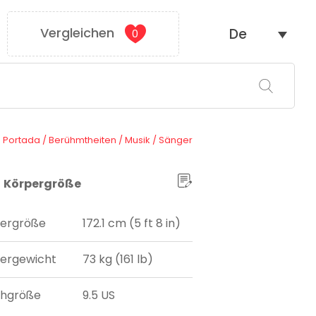
Vergleichen
De
0
Portada
/
Berühmtheiten
/
Musik
/
Sänger
Körpergröße
ergröße
172.1 cm (5 ft 8 in)
ergewicht
73 kg (161 lb)
uhgröße
9.5 US