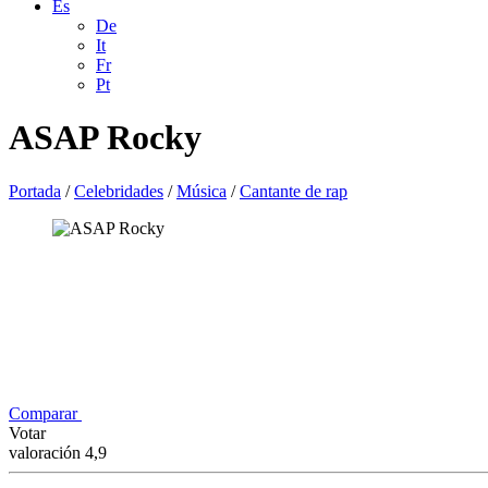
Es
De
It
Fr
Pt
ASAP Rocky
Portada
/
Celebridades
/
Música
/
Cantante de rap
Comparar
Votar
valoración 4,9