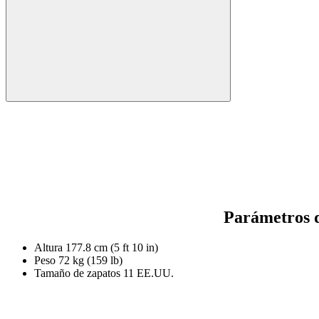
Parámetros d
Altura
177.8 cm (5 ft 10 in)
Peso
72 kg (159 lb)
Tamaño de zapatos
11 EE.UU.