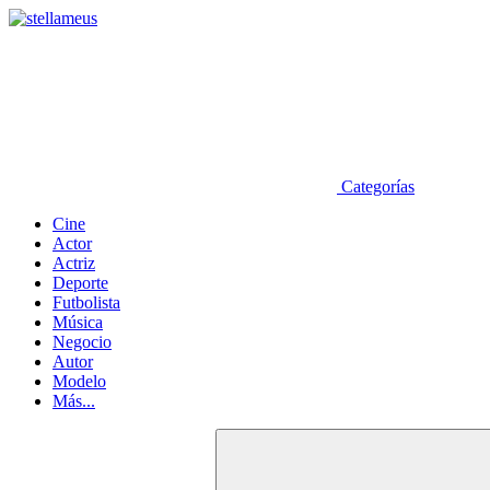
Categorías
Cine
Actor
Actriz
Deporte
Futbolista
Música
Negocio
Autor
Modelo
Más...